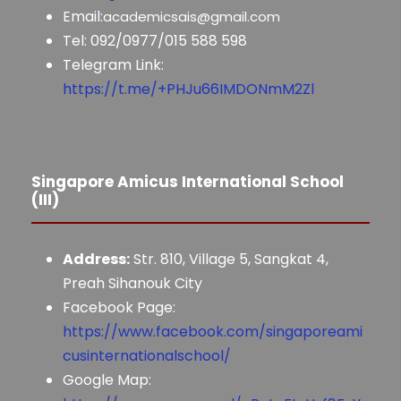
Email:
academicsais@gmail.com
Tel: 092/0977/015 588 598
Telegram Link:
https://t.me/+PHJu66IMDONmM2Zl
Singapore Amicus International School
(III)
Address:
Str. 810, Village 5, Sangkat 4,
Preah Sihanouk City
Facebook Page:
https://www.facebook.com/singaporeami
cusinternationalschool/
Google Map: