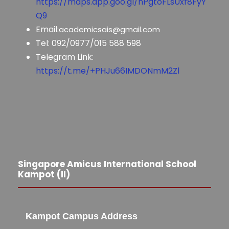
https://maps.app.goo.gl/nPgtoFLsUxf8FyY
Q9
Email:
academicsais@gmail.com
Tel: 092/0977/015 588 598
Telegram Link:
https://t.me/+PHJu66IMDONmM2Zl
Singapore Amicus International School
Kampot (II)
Kampot Campus Address