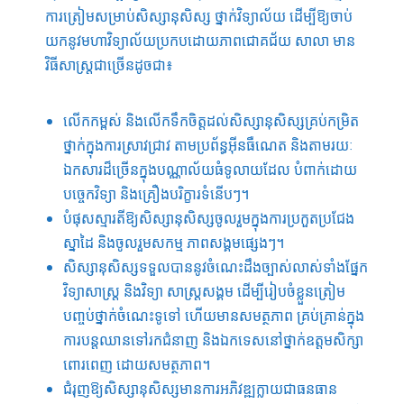
ការ​ត្រៀម​សម្រាប់​សិស្សានុសិស្ស​ ថ្នាក់​វិទ្យាល័យ​ ដើម្បី​ឱ្យ​ចាប់​
យក​នូវ​មហាវិទ្យាល័យ​ប្រកបដោយ​ភាព​ជោគជ័យ​ សាលា​ មាន​
វិធី​សាស្រ្ត​ជាច្រើន​ដូចជា​៖
លើកកម្ពស់​ និង​លើកទឹកចិត្ត​ដល់​សិស្សានុសិស្ស​គ្រប់​កម្រិត​
ថ្នាក់​ក្នុង​ការស្រាវជ្រាវ​ តាម​ប្រព័ន្ធ​អ៊ី​នធឺ​ណេត​ និង​តាមរយៈ​
ឯកសារ​ដ៏​ច្រើន​ក្នុង​បណ្ណាល័យ​ធំ​ទូលាយ​ដែល​ បំពាក់​ដោយ​
បច្ចេកវិទ្យា​ និង​គ្រឿង​បរិក្ខារ​ទំនើប​ៗ។
បំផុសស្មារតី​ឱ្យ​សិស្សានុសិស្ស​ចូលរួម​ក្នុង​ការប្រកួត​ប្រជែង​
ស្នាដៃ​ និង​ចូលរួម​សកម្ម​ ភាព​សង្គម​ផ្សេង​ៗ។
សិស្សានុសិស្ស​ទទួល​បាន​នូវ​ចំណេះដឹង​ច្បាស់លាស់​ទាំង​ផ្នែក​
វិទ្យាសាស្រ្ត​ និង​វិទ្យា​ សាស្រ្ត​សង្គម​ ដើម្បី​រៀបចំ​ខ្លួន​ត្រៀម​
បពា្ចប់​ថ្នាក់​ចំណេះ​ទូទៅ​ ហើយ​មាន​សមត្ថភាព​ គ្រប់គ្រាន់​ក្នុង​
ការ​បន្ត​ឈាន​ទៅ​រក​ជំនាញ​ និង​ឯកទេស​នៅ​ថ្នាក់​ឧត្តម​សិក្សា​
ពោរពេញ​ ដោយ​សមត្ថភាព​។
ជំរុញ​ឱ្យ​សិស្សានុសិស្ស​មានការ​អភិវឌ្ឍ​ក្លាយជា​ធនធាន