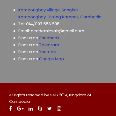
Kampongbay village, Sangkat
Kampongbay , Krong Kampot, Cambodia
Tel: 014/093 588 598
Email: academicsais@gmail.com
Find us on
Facebook
Find us on
Telegram
Find us on
Youtube
Find us on
Google Map
All rights reserved by SAiS 2014, Kingdom of
Cambodia.