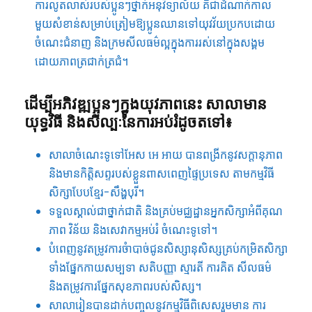
ការលូតលាស់​របស់​ប្អូន​ៗថ្នាក់​អនុវិទ្យាល័យ​ គឺជា​ដំណាក់កាល​
មួយ​សំខាន់​សម្រាប់​ត្រៀម​ឱ្យ​ប្អូន​ឈាន​ទៅ​យុវវ័យ​ប្រកបដោយ​
ចំណេះ​ជំនាញ​ និង​ក្រមសីលធម៌​ល្អ​ក្នុង​ការរស់នៅ​ក្នុង​សង្គម​
ដោយ​ភាពត្រជាក់​ត្រជំ​។
ដើម្បី​អភិ​វឌ្ឍ​ប្អូន​ៗក្នុង​យុវភាព​នេះ​ សាលា​មាន​
យុទ្ធវិធី​ និង​សិល្បៈ​នៃ​ការអប់រំ​ដូចតទៅ​៖
សាលាចំណេះទូទៅអែស អេ អាយ បាន​ពង្រីក​នូវ​សក្តានុភាព​
និង​មាន​កិត្តិសព្ទ​របស់​ខ្លួន​ពាសពេញ​ផ្ទៃ​ប្រទេស​ តាមកម្ម​វិធី​
សិក្សា​បែប​ខ្មែរ​-សឹង្ហបុរី។​
ទទួលស្គាល់​ជា​ថ្នាក់​ជាតិ​ និង​គ្រប់​មជ្ឈដ្ឋាន​អ្នក​សិក្សា​អំពី​គុណ
ភាព​ វិន័យ​ និង​សេវាកម្ម​អប់រំ​ ចំណេះ​ទូទៅ​។
បំពេញ​នូវ​តម្រូវ​ការ​ចំា​បាច់​ជូន​សិស្សានុសិស្ស​គ្រប់​កម្រិតសិក្សា​
ទាំង​ផ្នែក​កាយសម្បទា​ សតិបញ្ញា​ ស្មារតី​ ការ​គិត​ សីលធម៌​
និង​តម្រូវការ​ផ្នែក​សុខភាព​របស់​សិស្ស​។
សាលារៀន​បាន​ដាក់បញ្ចូល​នូវ​កម្មវិធី​ពិសេស​រួមមាន​ ការ