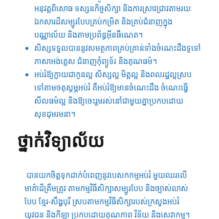
អនុវត្ត​ពិសោធ​ ទស្សនកិច្ច​សិក្សា​ និង​ការស្រាវជ្រាវ​តាមរយៈ​
ឯកសារ​ដ៏​សម្បូរ​បែប​គ្រប់​កម្រិត​ និង​គ្រប់​ជំនាញ​ក្នុង​
បណ្ណាល័យ​ និង​តាម​ប្រព័ន្ធ​អ៊ី​នធឺ​ណេត​។
សិស្ស​ទទួល​បាន​នូវ​សមត្ថភាព​គ្រប់គ្រាន់​ទាំង​ចំណេះដឹង​ទូទៅ​
ភាសាអង់គ្លេស​ ជំនាញ​កុំព្យូទ័រ​ និង​គុណធម៌​។
អប់រំ​ឱ្យ​ក្លាយជា​កូន​ល្អ​ សិស្ស​ល្អ​ មិត្ត​ល្អ​ និង​ពលរដ្ឋ​ល្អ​ស្រប​
ទៅតាម​ចតុស្តម្ភ​អប់រំ​ គឺ​អប់រំ​ឱ្យ​មានចំណេះ​ដឹង​ ចំណេះធ្វើ​
សីលធម៌​ល្អ​ និង​ឱ្យ​ចេះ​រួមរស់​នៅជា​មួយ​គ្នា​ប្រកបដោយ​
សុខដុមរមនា​។
ថ្នាក់វិទ្យាល័យ
បាន​យកចិត្ត​ទុកដាក់​បំពេញ​នូវ​បេសកកម្ម​អប់រំ​ មួយ​ឈរ​លើ​
មាគ៌ា​ដ៏​ត្រឹមត្រូវ​ តាមកម្ម​វិធី​សិក្សា​សម្បូរ​បែប​ និង​ច្បាស់លាស់​
បែប​ ខ្មែរ​-សឹង្ហបុរី ស្របតាម​កម្មវិធី​សិក្សា​របស់ក្រ​សួង​អប់រំ​
យុវជន​ និងកីឡា​ ប្រកបដោយ​គុណភាព​ វិន័យ​ និង​សេវាកម្ម​។