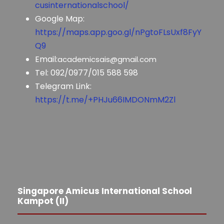
cusinternationalschool/
Google Map:
https://maps.app.goo.gl/nPgtoFLsUxf8FyY
Q9
Email:
academicsais@gmail.com
Tel: 092/0977/015 588 598
Telegram Link:
https://t.me/+PHJu66IMDONmM2Zl
Singapore Amicus International School
Kampot (II)