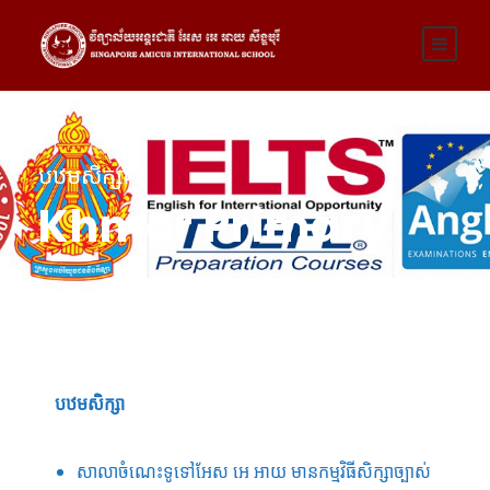
បឋមសិក្សា
Khmer Primary
បឋមសិក្សា
សាលាចំណេះទូទៅអែស អេ អាយ មានកម្មវិធីសិក្សាច្បាស់