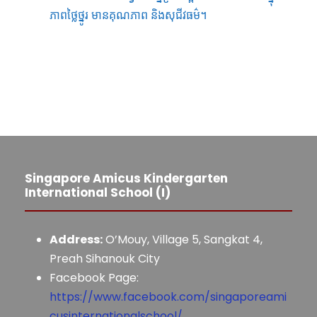
ភាពថ្លៃថ្នូរ មានគុណភាព និងសុជីវធម៌។
Singapore Amicus Kindergarten
International School (I)
Address:
O’Mouy, Village 5, Sangkat 4,
Preah Sihanouk City
Facebook Page:
https://www.facebook.com/singaporeami
cusinternationalschool/