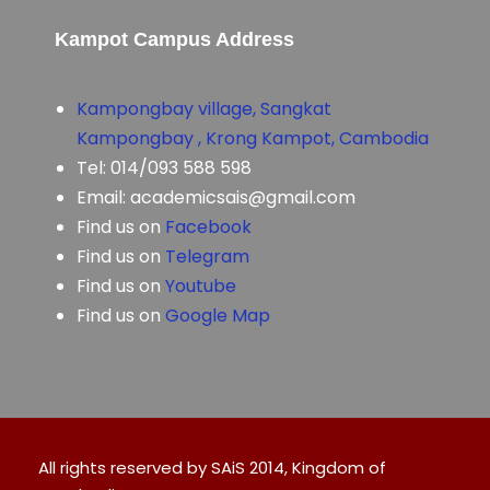
Kampot Campus Address
Kampongbay village, Sangkat
Kampongbay , Krong Kampot, Cambodia
Tel: 014/093 588 598
Email: academicsais@gmail.com
Find us on
Facebook
Find us on
Telegram
Find us on
Youtube
Find us on
Google Map
All rights reserved by SAiS 2014, Kingdom of