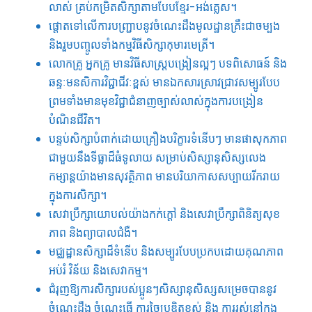
លាស់ គ្រប់កម្រិតសិក្សាតាមបែបខ្មែរ-អង់គ្លេស។
ផ្តោតទៅលើការបញ្ជ្រាបនូវចំណេះដឹងមូលដ្ឋានគ្រឹះជាចម្បង
និងរួមបញ្ចូលទាំងកម្មវិធីសិក្សាកុមារមេត្រី។
លោកគ្រូ អ្នកគ្រូ មានវិធីសាស្រ្តបង្រៀនល្អៗ បទពិសោធន៍ និង
ឆន្ទៈមនសិការវិជ្ជាជីវៈខ្ពស់ មានឯកសារស្រាវជ្រាវសម្បូរបែប
ព្រមទាំងមានមុខវិជ្ជាជំនាញច្បាស់លាស់ក្នុងការបង្រៀន
បំណិនជីវិត។
បន្ទប់សិក្សាបំពាក់ដោយគ្រឿងបរិក្ខារទំនើបៗ មាន​ផាសុកភាព​
ជាមួយ​នឹង​ទីធ្លាដ៏ធំទូលាយ​ សម្រាប់​សិស្សានុសិស្ស​លេង​
កម្សាន្ត​យ៉ាង​មាន​សុវត្ថិភាព មាន​បរិយាកាស​សប្បាយ​រីករាយ​
ក្នុង​ការ​សិក្សា។
សេវាប្រឹក្សាយោបល់យ៉ាងកក់ក្តៅ និងសេវាប្រឹក្សាពិនិត្យសុខ
ភាព និងព្យាបាលជំងឺ។
មជ្ឈដ្ឋានសិក្សាដ៏ទំនើប និងសម្បូរបែបប្រកបដោយគុណភាព
អប់រំ វិន័យ និងសេវាកម្ម។
ជំរុញឱ្យការសិក្សារបស់ប្អូនៗសិស្សានុសិស្សសម្រេចបាននូវ
ចំណេះដឹង ចំណេះធ្វើ ការច្នៃប្រឌិតខ្ពស់ និង ការរស់នៅក្នុង