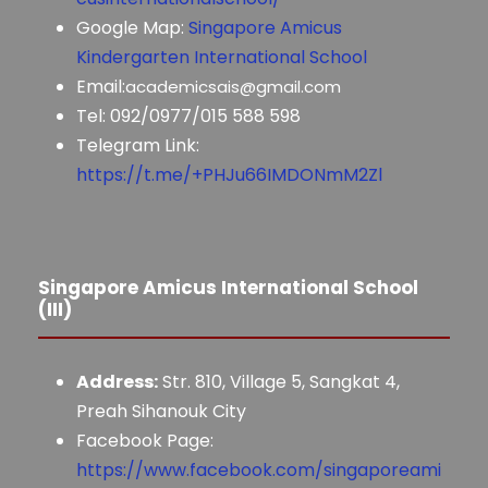
Google Map:
Singapore Amicus
Kindergarten International School
Email:
academicsais@gmail.com
Tel: 092/0977/015 588 598
Telegram Link:
https://t.me/+PHJu66IMDONmM2Zl
Singapore Amicus International School
(III)
Address:
Str. 810, Village 5, Sangkat 4,
Preah Sihanouk City
Facebook Page:
https://www.facebook.com/singaporeami